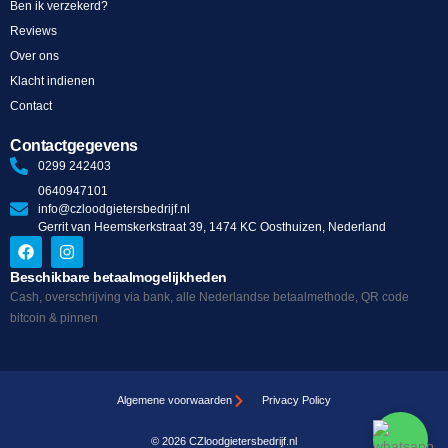
Ben ik verzekerd?
Reviews
Over ons
Klacht indienen
Contact
Contactgegevens
0299 242403
0640947101
info@czloodgietersbedrijf.nl
Gerrit van Heemskerkstraat 39, 1474 KC Oosthuizen, Nederland
Beschikbare betaalmogelijkheden
Cash, overschrijving via bank, alle Nederlandse betaalmethode, QR code
bitcoin & pinnen
Algemene voorwaarden
Privacy Policy
© 2026 CZloodgietersbedrijf.nl