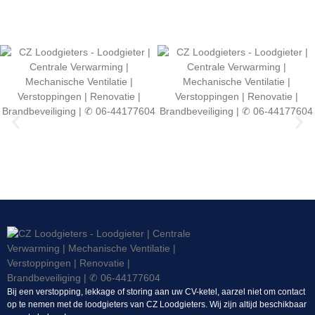
Bij een verstopping, lekkage of storing aan uw CV-ketel, aarzel niet om contact
op te nemen met de loodgieters van CZ Loodgieters. Wij zijn altijd beschikbaar